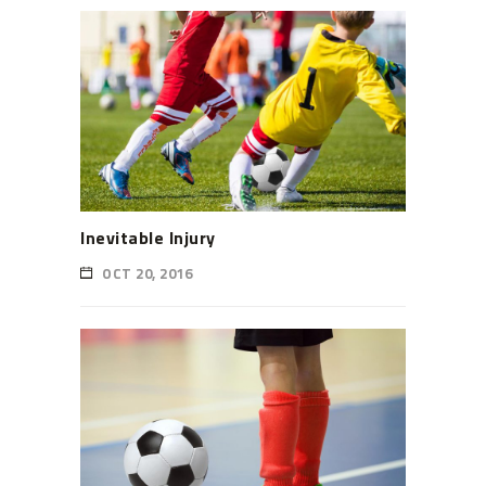
Inevitable Injury
OCT 20, 2016