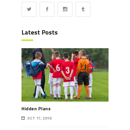
Latest Posts
Hidden Plans
OCT 17, 2016