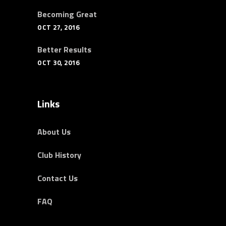
Becoming Great
OCT 27, 2016
Better Results
OCT 30, 2016
Links
About Us
Club History
Contact Us
FAQ