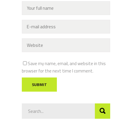
Save my name, email, and website in this
browser for the next time I comment.
SUBMIT
Search
for: