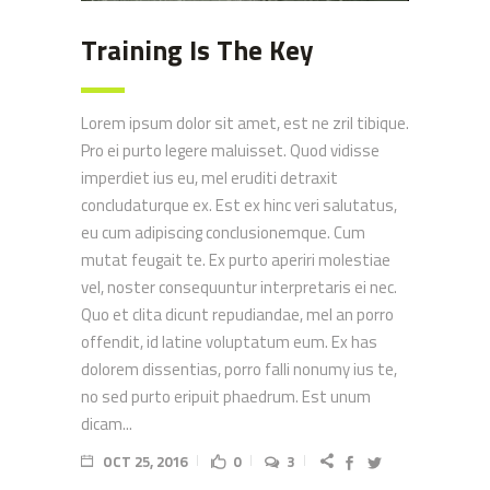
Training Is The Key
Lorem ipsum dolor sit amet, est ne zril tibique.
Pro ei purto legere maluisset. Quod vidisse
imperdiet ius eu, mel eruditi detraxit
concludaturque ex. Est ex hinc veri salutatus,
eu cum adipiscing conclusionemque. Cum
mutat feugait te. Ex purto aperiri molestiae
vel, noster consequuntur interpretaris ei nec.
Quo et clita dicunt repudiandae, mel an porro
offendit, id latine voluptatum eum. Ex has
dolorem dissentias, porro falli nonumy ius te,
no sed purto eripuit phaedrum. Est unum
dicam...
OCT 25, 2016
0
3