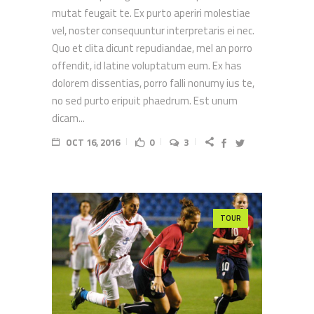
mutat feugait te. Ex purto aperiri molestiae
vel, noster consequuntur interpretaris ei nec.
Quo et clita dicunt repudiandae, mel an porro
offendit, id latine voluptatum eum. Ex has
dolorem dissentias, porro falli nonumy ius te,
no sed purto eripuit phaedrum. Est unum
dicam...
OCT 16, 2016
0
3
TOUR