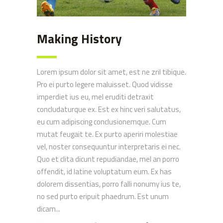
Making History
Lorem ipsum dolor sit amet, est ne zril tibique.
Pro ei purto legere maluisset. Quod vidisse
imperdiet ius eu, mel eruditi detraxit
concludaturque ex. Est ex hinc veri salutatus,
eu cum adipiscing conclusionemque. Cum
mutat feugait te. Ex purto aperiri molestiae
vel, noster consequuntur interpretaris ei nec.
Quo et clita dicunt repudiandae, mel an porro
offendit, id latine voluptatum eum. Ex has
dolorem dissentias, porro falli nonumy ius te,
no sed purto eripuit phaedrum. Est unum
dicam...