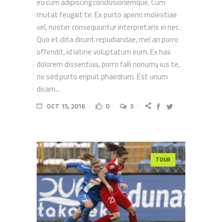
eu cum adipiscing conclusionemque. Cum
mutat feugait te. Ex purto aperiri molestiae
vel, noster consequuntur interpretaris ei nec.
Quo et clita dicunt repudiandae, mel an porro
offendit, id latine voluptatum eum. Ex has
dolorem dissentias, porro falli nonumy ius te,
no sed purto eripuit phaedrum. Est unum
dicam...
OCT 15, 2016
0
3
TOUR