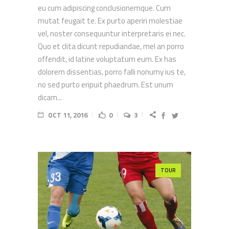
eu cum adipiscing conclusionemque. Cum
mutat feugait te. Ex purto aperiri molestiae
vel, noster consequuntur interpretaris ei nec.
Quo et clita dicunt repudiandae, mel an porro
offendit, id latine voluptatum eum. Ex has
dolorem dissentias, porro falli nonumy ius te,
no sed purto eripuit phaedrum. Est unum
dicam...
OCT 11, 2016
0
3
TOUR