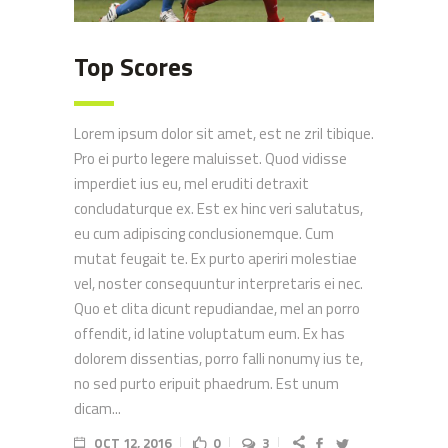
Top Scores
Lorem ipsum dolor sit amet, est ne zril tibique.
Pro ei purto legere maluisset. Quod vidisse
imperdiet ius eu, mel eruditi detraxit
concludaturque ex. Est ex hinc veri salutatus,
eu cum adipiscing conclusionemque. Cum
mutat feugait te. Ex purto aperiri molestiae
vel, noster consequuntur interpretaris ei nec.
Quo et clita dicunt repudiandae, mel an porro
offendit, id latine voluptatum eum. Ex has
dolorem dissentias, porro falli nonumy ius te,
no sed purto eripuit phaedrum. Est unum
dicam...
OCT 12, 2016
0
3