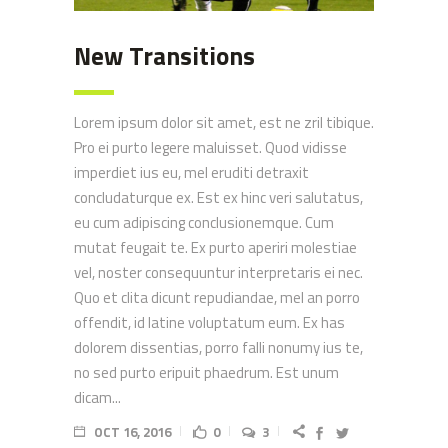
New Transitions
Lorem ipsum dolor sit amet, est ne zril tibique.
Pro ei purto legere maluisset. Quod vidisse
imperdiet ius eu, mel eruditi detraxit
concludaturque ex. Est ex hinc veri salutatus,
eu cum adipiscing conclusionemque. Cum
mutat feugait te. Ex purto aperiri molestiae
vel, noster consequuntur interpretaris ei nec.
Quo et clita dicunt repudiandae, mel an porro
offendit, id latine voluptatum eum. Ex has
dolorem dissentias, porro falli nonumy ius te,
no sed purto eripuit phaedrum. Est unum
dicam...
OCT 16, 2016
0
3