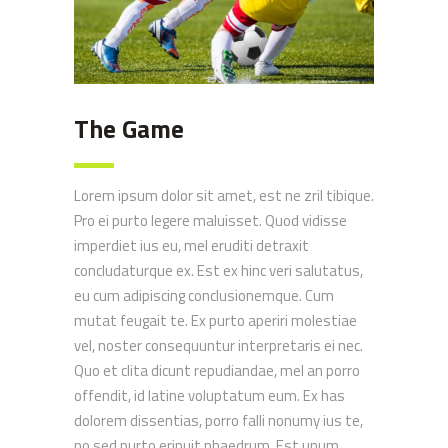
The Game
Lorem ipsum dolor sit amet, est ne zril tibique.
Pro ei purto legere maluisset. Quod vidisse
imperdiet ius eu, mel eruditi detraxit
concludaturque ex. Est ex hinc veri salutatus,
eu cum adipiscing conclusionemque. Cum
mutat feugait te. Ex purto aperiri molestiae
vel, noster consequuntur interpretaris ei nec.
Quo et clita dicunt repudiandae, mel an porro
offendit, id latine voluptatum eum. Ex has
dolorem dissentias, porro falli nonumy ius te,
no sed purto eripuit phaedrum. Est unum