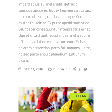
imperdiet ius eu, mel eruditi detraxit
concludaturque ex. Est ex hinc veri salutatus,
eu cum adipiscing conclusionemque. Cum
mutat feugait te. Ex purto aperiri molestiae
vel, noster consequuntur interpretaris ei nec.
Quo et clita dicunt repudiandae, mel an porro
offendit, id latine voluptatum eum. Ex has
dolorem dissentias, porro falli nonumy ius te,
no sed purto eripuit phaedrum. Est unum
dicam...
OCT 14, 2016
0
3
PLANNING