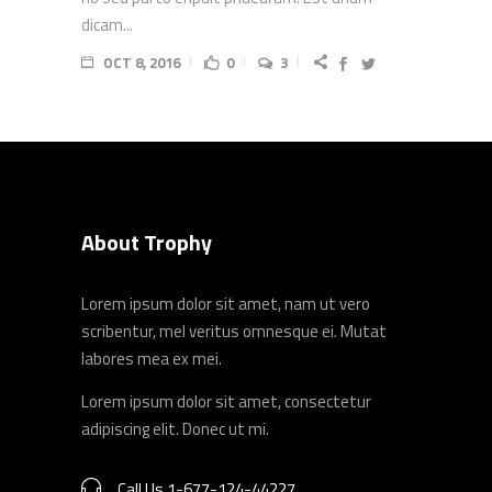
dicam...
OCT 8, 2016
0
3
About Trophy
Lorem ipsum dolor sit amet, nam ut vero
scribentur, mel veritus omnesque ei. Mutat
labores mea ex mei.
Lorem ipsum dolor sit amet, consectetur
adipiscing elit. Donec ut mi.
Call Us 1-677-124-44227