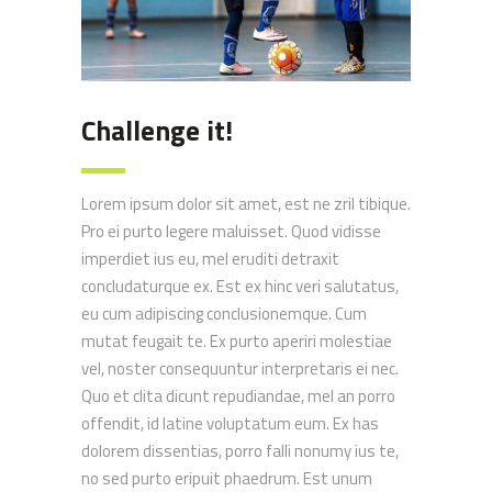
Challenge it!
Lorem ipsum dolor sit amet, est ne zril tibique.
Pro ei purto legere maluisset. Quod vidisse
imperdiet ius eu, mel eruditi detraxit
concludaturque ex. Est ex hinc veri salutatus,
eu cum adipiscing conclusionemque. Cum
mutat feugait te. Ex purto aperiri molestiae
vel, noster consequuntur interpretaris ei nec.
Quo et clita dicunt repudiandae, mel an porro
offendit, id latine voluptatum eum. Ex has
dolorem dissentias, porro falli nonumy ius te,
no sed purto eripuit phaedrum. Est unum