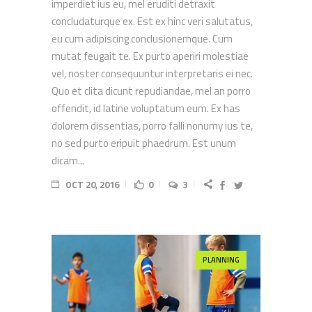
imperdiet ius eu, mel eruditi detraxit
concludaturque ex. Est ex hinc veri salutatus,
eu cum adipiscing conclusionemque. Cum
mutat feugait te. Ex purto aperiri molestiae
vel, noster consequuntur interpretaris ei nec.
Quo et clita dicunt repudiandae, mel an porro
offendit, id latine voluptatum eum. Ex has
dolorem dissentias, porro falli nonumy ius te,
no sed purto eripuit phaedrum. Est unum
dicam...
OCT 20, 2016
0
3
PLANNING