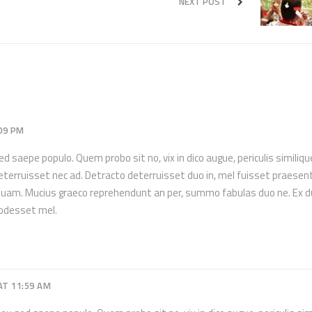
NEXT POST
:09 PM
 saepe populo. Quem probo sit no, vix in dico augue, periculis similiqu
eterruisset nec ad. Detracto deterruisset duo in, mel fuisset praesent
tuam. Mucius graeco reprehendunt an per, summo fabulas duo ne. Ex 
prodesset mel.
AT 11:59 AM