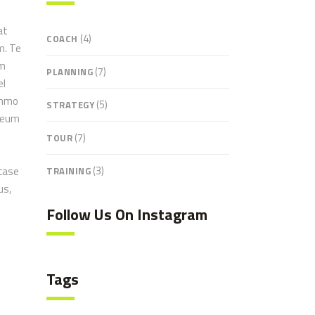
at
(4)
COACH
m. Te
em
(7)
PLANNING
el
ummo
(5)
STRATEGY
o eum
(7)
TOUR
(3)
 case
TRAINING
us,
Follow Us On Instagram
Tags