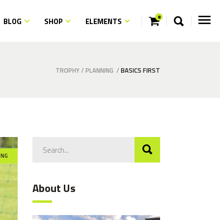
0
BLOG
SHOP
ELEMENTS
ngs
ns
m Fonts
TROPHY
/
PLANNING
/
BASICS FIRST
ngs
ith Text
ns
quote
m Fonts
aps
ith Text
quote
Search
aps
for:
ING
About Us