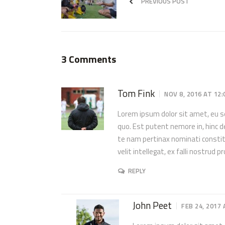
PREVIOUS POST
3 Comments
Tom Fink
NOV 8, 2016 AT 12
Lorem ipsum dolor sit amet, eu sed
quo. Est putent nemore in, hinc d
te nam pertinax nominati consti
velit intellegat, ex falli nostrud 
REPLY
John Peet
FEB 24, 2017 