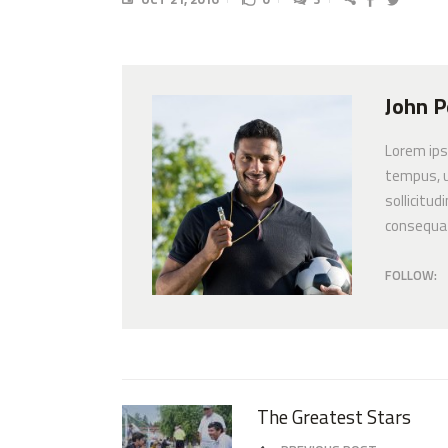
John P
Lorem ips
tempus, u
sollicitud
consequat
FOLLOW:
The Greatest Stars