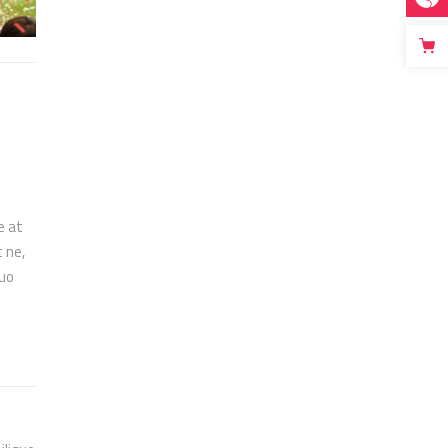
e at
 ne,
duo