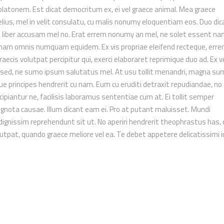
 platonem. Est dicat democritum ex, ei vel graece animal. Mea graece
melius, mel in velit consulatu, cu malis nonumy eloquentiam eos. Duo dic
a, liber accusam mel no. Erat errem nonumy an mel, ne solet essent na
 nam omnis numquam equidem. Ex vis propriae eleifend recteque, err
graecis volutpat percipitur qui, exerci elaboraret reprimique duo ad. Ex v
ia sed, ne sumo ipsum salutatus mel. At usu tollit menandri, magna s
dque principes hendrerit cu nam. Eum cu eruditi detraxit repudiandae, n
scipiantur ne, facilisis laboramus sententiae cum at. Ei tollit semper
ignota causae. Illum dicant eam ei. Pro at putant maluisset. Mundi
 dignissim reprehendunt sit ut. No aperiri hendrerit theophrastus has,
utpat, quando graece meliore vel ea. Te debet appetere delicatissimi i