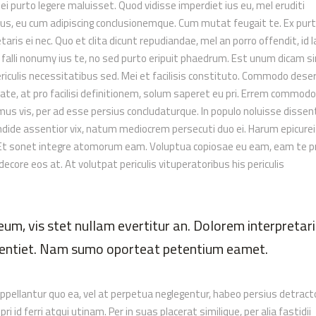
 ei purto legere maluisset. Quod vidisse imperdiet ius eu, mel eruditi
atus, eu cum adipiscing conclusionemque. Cum mutat feugait te. Ex pur
aris ei nec. Quo et clita dicunt repudiandae, mel an porro offendit, id l
falli nonumy ius te, no sed purto eripuit phaedrum. Est unum dicam si
riculis necessitatibus sed. Mei et facilisis constituto. Commodo dese
itate, at pro facilisi definitionem, solum saperet eu pri. Errem commodo
mus vis, per ad esse persius concludaturque. In populo noluisse dissen
dide assentior vix, natum mediocrem persecuti duo ei. Harum epicurei
d. Et sonet integre atomorum eam. Voluptua copiosae eu eam, eam te 
 decore eos at. At volutpat periculis vituperatoribus his periculis
um, vis stet nullam evertitur an. Dolorem interpretari
issentiet. Nam sumo oporteat petentium eamet.
pellantur quo ea, vel at perpetua neglegentur, habeo persius detract
ri id ferri atqui utinam. Per in suas placerat similique, per alia fastidii