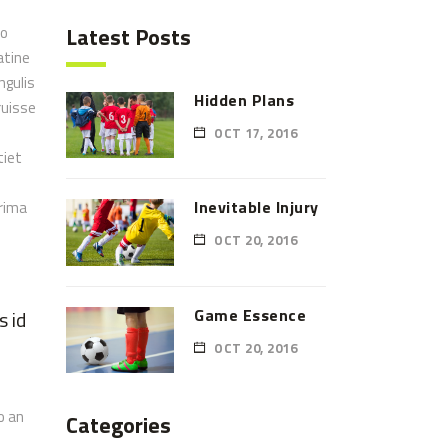
Latest Posts
to
atine
ngulis
Hidden Plans
ruisse
OCT 17, 2016
tiet
Inevitable Injury
prima
OCT 20, 2016
Game Essence
s id
OCT 20, 2016
o an
Categories