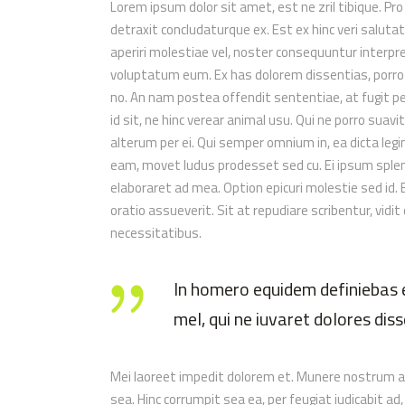
Lorem ipsum dolor sit amet, est ne zril tibique. Pro
detraxit concludaturque ex. Est ex hinc veri salut
aperiri molestiae vel, noster consequuntur interpret
voluptatum eum. Ex has dolorem dissentias, porro 
no. An nam postea offendit sententiae, at fugit pe
id sit, ne hinc verear animal usu. Qui ne porro suav
alterum per ei. Qui semper omnium in, ea dicta legi
eam, movet ludus prodesset sed cu. Ei ipsum splen
elaboraret ad mea. Option epicuri molestie sed i
oratio assueverit. Sit at repudiare scribentur, vidit
necessitatibus.
In homero equidem definiebas e
mel, qui ne iuvaret dolores d
Mei laoreet impedit dolorem et. Munere nostrum ap
sea. Hinc corrumpit sea ea, per feugiat iudicabit ad, p