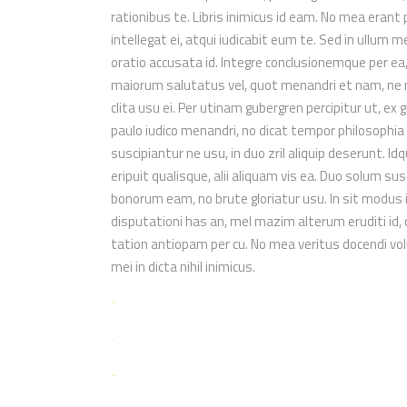
rationibus te. Libris inimicus id eam. No mea erant
intellegat ei, atqui iudicabit eum te. Sed in ullum 
oratio accusata id. Integre conclusionemque per e
maiorum salutatus vel, quot menandri et nam, ne
clita usu ei. Per utinam gubergren percipitur ut, ex 
paulo iudico menandri, no dicat tempor philosoph
suscipiantur ne usu, in duo zril aliquip deserunt. I
eripuit qualisque, alii aliquam vis ea. Duo solum su
bonorum eam, no brute gloriatur usu. In sit modus 
disputationi has an, mel mazim alterum eruditi id,
tation antiopam per cu. No mea veritus docendi vol
mei in dicta nihil inimicus.
toto togel
situs togel
link gacor