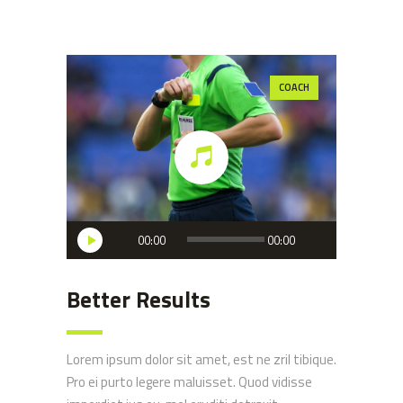
COACH
Audio
00:00
00:00
Player
Better Results
Lorem ipsum dolor sit amet, est ne zril tibique.
Pro ei purto legere maluisset. Quod vidisse