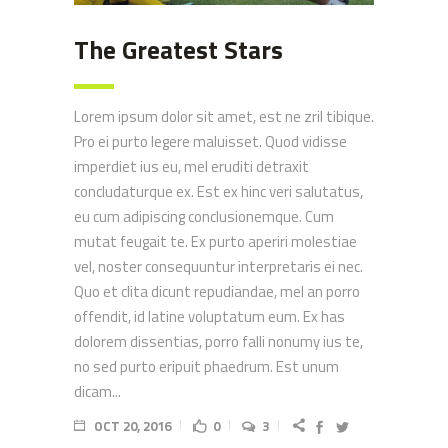
The Greatest Stars
Lorem ipsum dolor sit amet, est ne zril tibique.
Pro ei purto legere maluisset. Quod vidisse
imperdiet ius eu, mel eruditi detraxit
concludaturque ex. Est ex hinc veri salutatus,
eu cum adipiscing conclusionemque. Cum
mutat feugait te. Ex purto aperiri molestiae
vel, noster consequuntur interpretaris ei nec.
Quo et clita dicunt repudiandae, mel an porro
offendit, id latine voluptatum eum. Ex has
dolorem dissentias, porro falli nonumy ius te,
no sed purto eripuit phaedrum. Est unum
dicam...
OCT 20, 2016
0
3