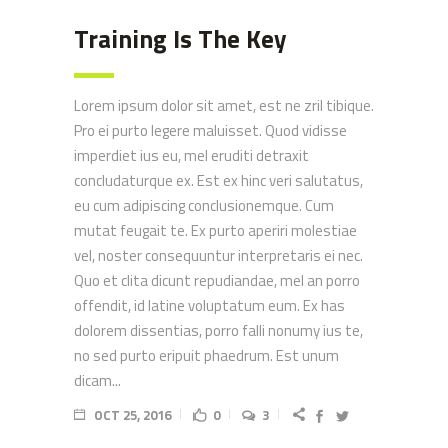
Training Is The Key
Lorem ipsum dolor sit amet, est ne zril tibique.
Pro ei purto legere maluisset. Quod vidisse
imperdiet ius eu, mel eruditi detraxit
concludaturque ex. Est ex hinc veri salutatus,
eu cum adipiscing conclusionemque. Cum
mutat feugait te. Ex purto aperiri molestiae
vel, noster consequuntur interpretaris ei nec.
Quo et clita dicunt repudiandae, mel an porro
offendit, id latine voluptatum eum. Ex has
dolorem dissentias, porro falli nonumy ius te,
no sed purto eripuit phaedrum. Est unum
dicam...
OCT 25, 2016
0
3