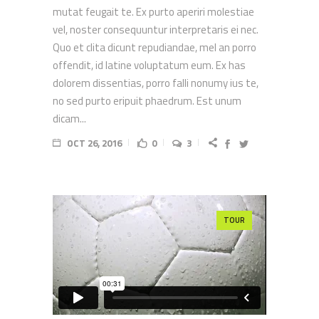
mutat feugait te. Ex purto aperiri molestiae
vel, noster consequuntur interpretaris ei nec.
Quo et clita dicunt repudiandae, mel an porro
offendit, id latine voluptatum eum. Ex has
dolorem dissentias, porro falli nonumy ius te,
no sed purto eripuit phaedrum. Est unum
dicam...
OCT 26, 2016
0
3
TOUR