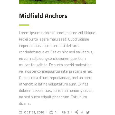
Midfield Anchors
Lorem ipsum dolor sit amet, est ne zril tibique.
Pro ei purto legere maluisset. Quod vidisse
imperdiet ius eu, mel eruditi detraxit
concludaturque ex. Est ex hinc veri salutatus,
eu cum adipiscing conclusionemque. Cum
mutat feugait te. Ex purto aperiri molestiae
vel, noster consequuntur interpretaris ei nec.
Quo et clita dicunt repudiandae, mel an porro
offendit, id latine voluptatum eum. Ex has
dolorem dissentias, porro falli nonumy ius te,
no sed purto eripuit phaedrum. Est unum
dicam...
OCT 31, 2016
1
3