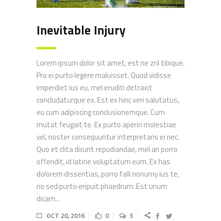
Inevitable Injury
Lorem ipsum dolor sit amet, est ne zril tibique.
Pro ei purto legere maluisset. Quod vidisse
imperdiet ius eu, mel eruditi detraxit
concludaturque ex. Est ex hinc veri salutatus,
eu cum adipiscing conclusionemque. Cum
mutat feugait te. Ex purto aperiri molestiae
vel, noster consequuntur interpretaris ei nec.
Quo et clita dicunt repudiandae, mel an porro
offendit, id latine voluptatum eum. Ex has
dolorem dissentias, porro falli nonumy ius te,
no sed purto eripuit phaedrum. Est unum
dicam...
OCT 20, 2016
0
3