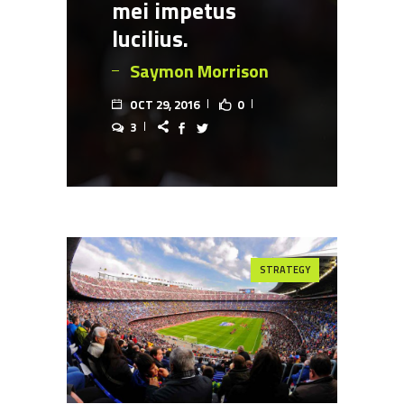
mei impetus
lucilius.
Saymon Morrison
OCT 29, 2016
0
3
STRATEGY