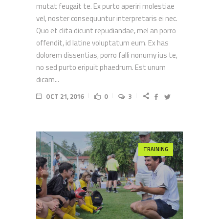
mutat feugait te. Ex purto aperiri molestiae
vel, noster consequuntur interpretaris ei nec.
Quo et clita dicunt repudiandae, mel an porro
offendit, id latine voluptatum eum. Ex has
dolorem dissentias, porro falli nonumy ius te,
no sed purto eripuit phaedrum. Est unum
dicam...
OCT 21, 2016
0
3
TRAINING