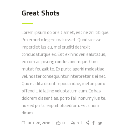
Great Shots
Lorem ipsum dolor sit amet, est ne zril tibique.
Pro ei purto legere maluisset. Quod vidisse
imperdiet ius eu, mel eruditi detraxit
concludaturque ex. Est ex hinc veri salutatus,
eu cum adipiscing conclusionemque. Cum
mutat feugait te. Ex purto aperiri molestiae
vel, noster consequuntur interpretaris ei nec.
Quo et clita dicunt repudiandae, mel an porro
offendit, id latine voluptatum eum. Ex has
dolorem dissentias, porro falli nonumy ius te,
no sed purto eripuit phaedrum. Est unum
dicam...
OCT 28, 2016
0
3