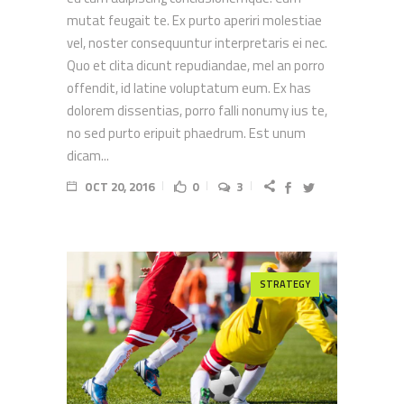
mutat feugait te. Ex purto aperiri molestiae
vel, noster consequuntur interpretaris ei nec.
Quo et clita dicunt repudiandae, mel an porro
offendit, id latine voluptatum eum. Ex has
dolorem dissentias, porro falli nonumy ius te,
no sed purto eripuit phaedrum. Est unum
dicam...
OCT 20, 2016
0
3
STRATEGY