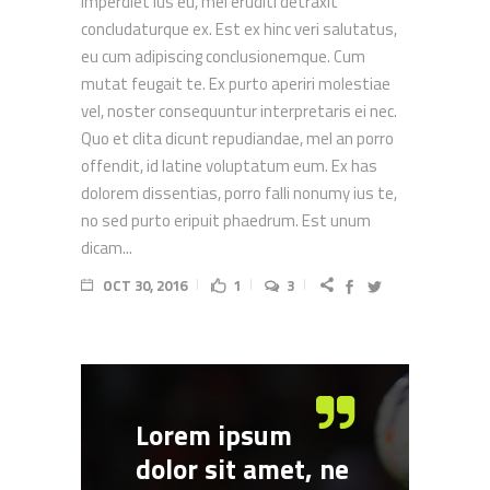
imperdiet ius eu, mel eruditi detraxit
concludaturque ex. Est ex hinc veri salutatus,
eu cum adipiscing conclusionemque. Cum
mutat feugait te. Ex purto aperiri molestiae
vel, noster consequuntur interpretaris ei nec.
Quo et clita dicunt repudiandae, mel an porro
offendit, id latine voluptatum eum. Ex has
dolorem dissentias, porro falli nonumy ius te,
no sed purto eripuit phaedrum. Est unum
dicam...
OCT 30, 2016
1
3
Lorem ipsum
dolor sit amet, ne