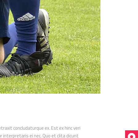
etraxit concludaturque ex. Est ex hinc veri
nterpretaris ei nec. Quo et clita dicunt