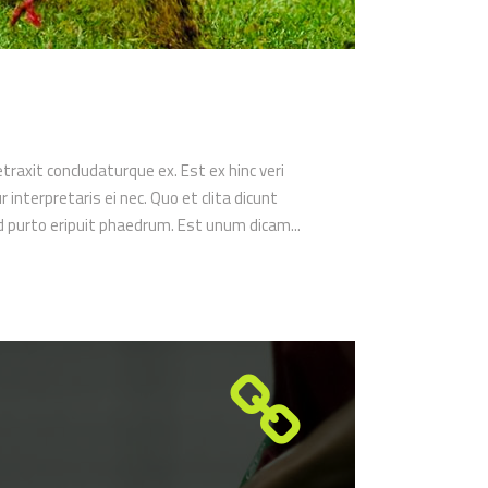
etraxit concludaturque ex. Est ex hinc veri
nterpretaris ei nec. Quo et clita dicunt
ed purto eripuit phaedrum. Est unum dicam...