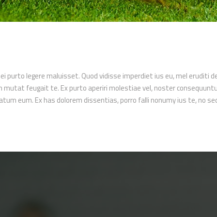
 ei purto legere maluisset. Quod vidisse imperdiet ius eu, mel eruditi d
utat feugait te. Ex purto aperiri molestiae vel, noster consequuntur i
ptatum eum. Ex has dolorem dissentias, porro falli nonumy ius te, no s