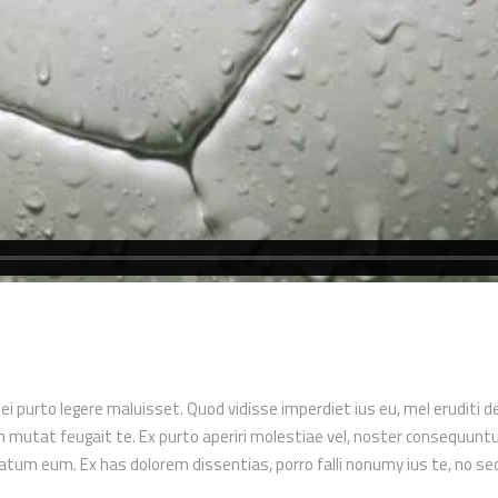
 ei purto legere maluisset. Quod vidisse imperdiet ius eu, mel eruditi d
utat feugait te. Ex purto aperiri molestiae vel, noster consequuntur i
ptatum eum. Ex has dolorem dissentias, porro falli nonumy ius te, no s