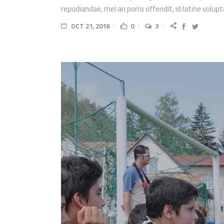
repudiandae, mel an porro offendit, id latine volu
OCT 21, 2016
0
3