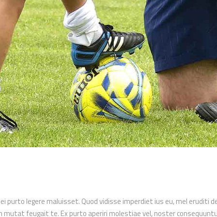
 ei purto legere maluisset. Quod vidisse imperdiet ius eu, mel eruditi d
utat feugait te. Ex purto aperiri molestiae vel, noster consequuntur i