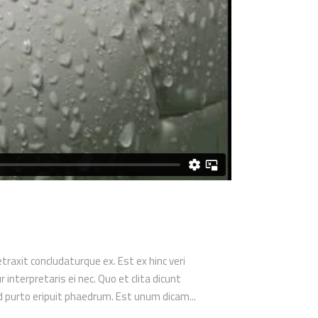
etraxit concludaturque ex. Est ex hinc veri
nterpretaris ei nec. Quo et clita dicunt
ed purto eripuit phaedrum. Est unum dicam...