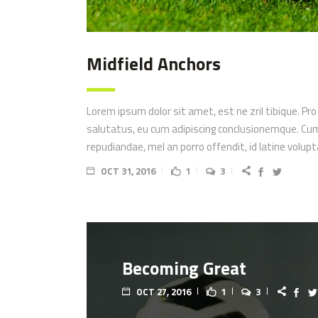
Midfield Anchors
Lorem ipsum dolor sit amet, est ne zril tibique. Pro
salutatus, eu cum adipiscing conclusionemque. Cum m
repudiandae, mel an porro offendit, id latine volu
OCT 31, 2016
1
3
Becoming Great
OCT 27, 2016
1
3