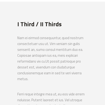
I Third / II Thirds
Nam ei eirmod consequuntur, quod nostrum
consectetuer usu ut. Vim veniam sin gulis
senserit an, sumo consul mentitum duo ea.
Copiosae antiopam ius ea, meis explicari
reformidans vix cu.Ut possit patrioque pro
desset est, vivendum con cludaturque
conclusionemque eam in sed te veri viverra
metus.
Ferri reque integre mea ut, eu eos vide errem
noluisse. Putent laoreet et ius. Vel utroque