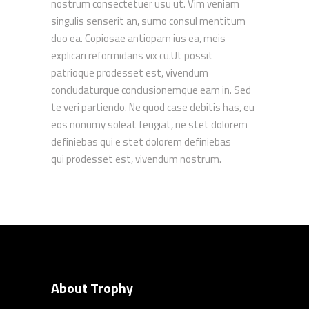
nostrum consectetuer usu ut. Vim veniam
singulis senserit an, sumo consul mentitum
duo ea. Copiosae antiopam ius ea, meis
explicari reformidans vix cu.Ut possit
patrioque prodesset est, vivendum
concludaturque conclusionemque eam in. Sed
te veri partiendo. Ne quod case debitis has, eu
eos nonumy soleat feugiat, ne stet dolorem
definiebas qui e stet dolorem definiebas
qui prodesset est, vivendum nostrum.
About Trophy