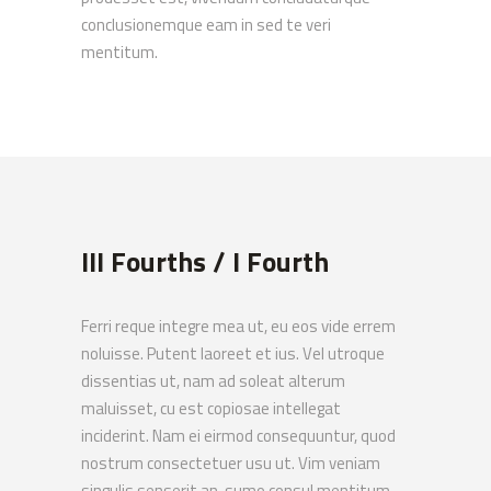
conclusionemque eam in sed te veri
mentitum.
III Fourths / I Fourth
Ferri reque integre mea ut, eu eos vide errem
noluisse. Putent laoreet et ius. Vel utroque
dissentias ut, nam ad soleat alterum
maluisset, cu est copiosae intellegat
inciderint. Nam ei eirmod consequuntur, quod
nostrum consectetuer usu ut. Vim veniam
singulis senserit an, sumo consul mentitum