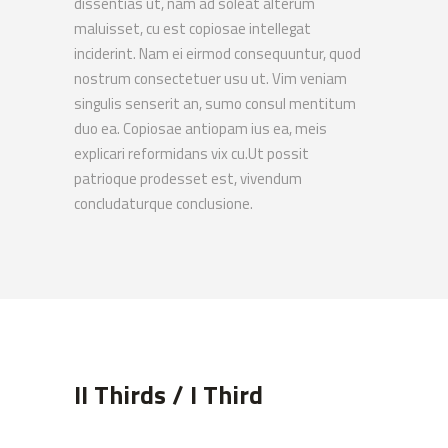
dissentias ut, nam ad soleat alterum
maluisset, cu est copiosae intellegat
inciderint. Nam ei eirmod consequuntur, quod
nostrum consectetuer usu ut. Vim veniam
singulis senserit an, sumo consul mentitum
duo ea. Copiosae antiopam ius ea, meis
explicari reformidans vix cu.Ut possit
patrioque prodesset est, vivendum
concludaturque conclusione.
II Thirds / I Third