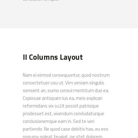
II Columns Layout
Nam ei eirmod consequuntur, quod nostrum
consectetuer usu ut. Vim veniam singulis
senserit an, sumo consul mentitum duo ea.
Copiosae antiopam ius ea, meis explicari
reformidans vix cu.Ut possit patrioque
prodesset est, vivendum concludaturque
conclusionemque eam in. Sed te veri
partiendo. Ne quod case debitis has, eu eos
nonumy soleat feugiat, ne stet dolorem