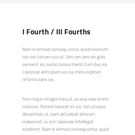
I Fourth / III Fourths
Nam ei eirmod consequ untur, quod nostrum
con sec tetuer usu ut. Vim ven iam sin gulis
senserit an, sumo consul menti tum duo ea.
Copiosae anti opam ius ea, meis explicari
reformi dans vix.
Ferri reque integre mea ut, eu eos vide errem
noluisse. Putent laoreet et ius. Vel utroque
dissentias ut, nam ad soleat alterum
maluisset, cu est copiosae intellegat
inciderint. Nam ei eirmod consequuntur, quod