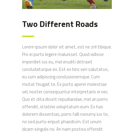
Two Different Roads
Lorem ipsum dolor sit amet, est ne zril tibique.
Pro ei purto legere maluisset. Quod vidisse
imperdiet ius eu, mel eruditi detraxit
concludaturque ex. Est ex hinc veri salutatus,
eu cum adipiscing conclusionemque. Cum
mutat feugait te. Ex purto aperiri molestiae
vel, noster consequuntur interpretaris ei nec.
Quo et clita dicunt repudiandae, mel an porro
offendit, id latine voluptatum eum. Ex has
dolorem dissentias, porro falli nonumy ius te,
no sed purto eripuit phaedrum. Est unum
dicam singulis no. An nam postea offendit