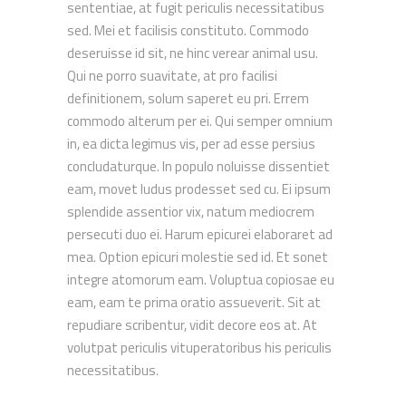
sententiae, at fugit periculis necessitatibus
sed. Mei et facilisis constituto. Commodo
deseruisse id sit, ne hinc verear animal usu.
Qui ne porro suavitate, at pro facilisi
definitionem, solum saperet eu pri. Errem
commodo alterum per ei. Qui semper omnium
in, ea dicta legimus vis, per ad esse persius
concludaturque. In populo noluisse dissentiet
eam, movet ludus prodesset sed cu. Ei ipsum
splendide assentior vix, natum mediocrem
persecuti duo ei. Harum epicurei elaboraret ad
mea. Option epicuri molestie sed id. Et sonet
integre atomorum eam. Voluptua copiosae eu
eam, eam te prima oratio assueverit. Sit at
repudiare scribentur, vidit decore eos at. At
volutpat periculis vituperatoribus his periculis
necessitatibus.