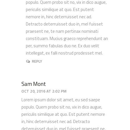
populo. Quem probo sit no, vix in dico augue,
periculis similique at quo. Est putent
nemore in, hinc deterruisset nec ad.
Detracto deterruisset duo in, mel fuisset
praesent ne, te nam pertinax nominati
constituam. Mucius graeco reprehendunt an
per, summo fabulas duo ne. Ex duo velit
intellegat, ex falli nostrud prodesset mel.
REPLY
Sam Mont
OCT 20, 2016 AT 2:02 PM
Lorem ipsum dolor sit amet, eu sed saepe
populo. Quem probo sit no, vix in dico augue,
periculis similique at quo. Est putent nemore
in, hinc deterruisset nec ad. Detracto
deterruisset duo in, mel fuisset praesent ne,