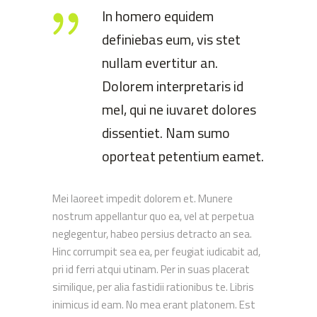
In homero equidem
definiebas eum, vis stet
nullam evertitur an.
Dolorem interpretaris id
mel, qui ne iuvaret dolores
dissentiet. Nam sumo
oporteat petentium eamet.
Mei laoreet impedit dolorem et. Munere
nostrum appellantur quo ea, vel at perpetua
neglegentur, habeo persius detracto an sea.
Hinc corrumpit sea ea, per feugiat iudicabit ad,
pri id ferri atqui utinam. Per in suas placerat
similique, per alia fastidii rationibus te. Libris
inimicus id eam. No mea erant platonem. Est