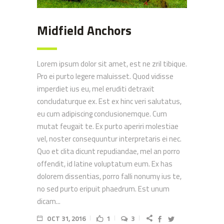
Midfield Anchors
Lorem ipsum dolor sit amet, est ne zril tibique.
Pro ei purto legere maluisset. Quod vidisse
imperdiet ius eu, mel eruditi detraxit
concludaturque ex. Est ex hinc veri salutatus,
eu cum adipiscing conclusionemque. Cum
mutat feugait te. Ex purto aperiri molestiae
vel, noster consequuntur interpretaris ei nec.
Quo et clita dicunt repudiandae, mel an porro
offendit, id latine voluptatum eum. Ex has
dolorem dissentias, porro falli nonumy ius te,
no sed purto eripuit phaedrum. Est unum
dicam...
OCT 31, 2016
1
3