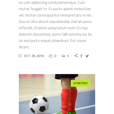
eu cum adipiscing conclusionemque. Cum
mutat feugait te. Ex purto aperiri molestiae
vel, noster consequuntur interpretaris ei nec.
Quo et clita dicunt repudiandae, mel an porro
offendit, id latine voluptatum eum. Ex has
dolorem dissentias, porro falli nonumy ius te,
no sed purto eripuit phaedrum. Est unum
dicam...
OCT 28, 2016
0
3
STRATEGY