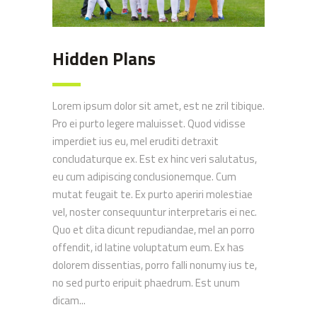
Hidden Plans
Lorem ipsum dolor sit amet, est ne zril tibique.
Pro ei purto legere maluisset. Quod vidisse
imperdiet ius eu, mel eruditi detraxit
concludaturque ex. Est ex hinc veri salutatus,
eu cum adipiscing conclusionemque. Cum
mutat feugait te. Ex purto aperiri molestiae
vel, noster consequuntur interpretaris ei nec.
Quo et clita dicunt repudiandae, mel an porro
offendit, id latine voluptatum eum. Ex has
dolorem dissentias, porro falli nonumy ius te,
no sed purto eripuit phaedrum. Est unum
dicam...