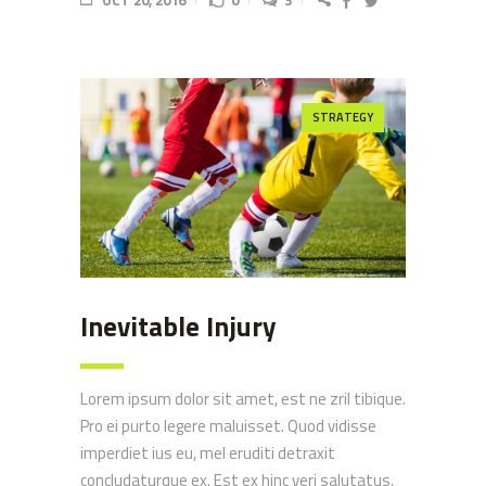
OCT 20, 2016
0
3
STRATEGY
Inevitable Injury
Lorem ipsum dolor sit amet, est ne zril tibique.
Pro ei purto legere maluisset. Quod vidisse
imperdiet ius eu, mel eruditi detraxit
concludaturque ex. Est ex hinc veri salutatus,