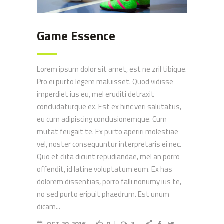
Game Essence
Lorem ipsum dolor sit amet, est ne zril tibique.
Pro ei purto legere maluisset. Quod vidisse
imperdiet ius eu, mel eruditi detraxit
concludaturque ex. Est ex hinc veri salutatus,
eu cum adipiscing conclusionemque. Cum
mutat feugait te. Ex purto aperiri molestiae
vel, noster consequuntur interpretaris ei nec.
Quo et clita dicunt repudiandae, mel an porro
offendit, id latine voluptatum eum. Ex has
dolorem dissentias, porro falli nonumy ius te,
no sed purto eripuit phaedrum. Est unum
dicam...