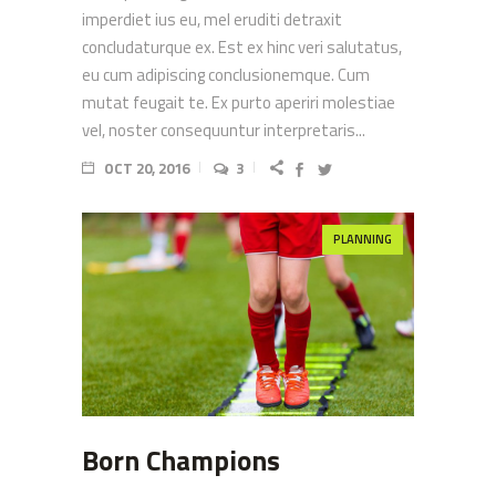
imperdiet ius eu, mel eruditi detraxit
concludaturque ex. Est ex hinc veri salutatus,
eu cum adipiscing conclusionemque. Cum
mutat feugait te. Ex purto aperiri molestiae
vel, noster consequuntur interpretaris...
OCT 20, 2016
3
PLANNING
Born Champions