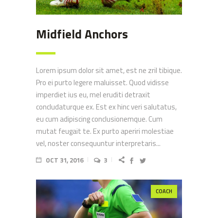
Midfield Anchors
Lorem ipsum dolor sit amet, est ne zril tibique.
Pro ei purto legere maluisset. Quod vidisse
imperdiet ius eu, mel eruditi detraxit
concludaturque ex. Est ex hinc veri salutatus,
eu cum adipiscing conclusionemque. Cum
mutat feugait te. Ex purto aperiri molestiae
vel, noster consequuntur interpretaris...
OCT 31, 2016
3
COACH