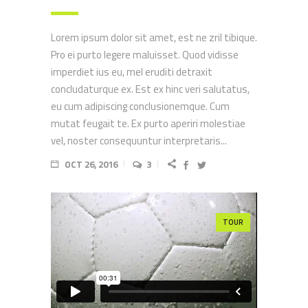
Lorem ipsum dolor sit amet, est ne zril tibique.
Pro ei purto legere maluisset. Quod vidisse
imperdiet ius eu, mel eruditi detraxit
concludaturque ex. Est ex hinc veri salutatus,
eu cum adipiscing conclusionemque. Cum
mutat feugait te. Ex purto aperiri molestiae
vel, noster consequuntur interpretaris...
OCT 26, 2016
3
TOUR