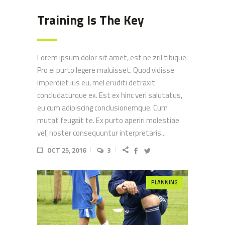
Training Is The Key
Lorem ipsum dolor sit amet, est ne zril tibique.
Pro ei purto legere maluisset. Quod vidisse
imperdiet ius eu, mel eruditi detraxit
concludaturque ex. Est ex hinc veri salutatus,
eu cum adipiscing conclusionemque. Cum
mutat feugait te. Ex purto aperiri molestiae
vel, noster consequuntur interpretaris...
OCT 25, 2016
3
PLANNING