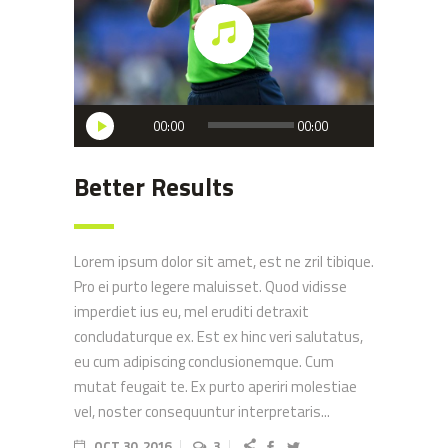
Audio
00:00
00:00
Player
Better Results
Lorem ipsum dolor sit amet, est ne zril tibique.
Pro ei purto legere maluisset. Quod vidisse
imperdiet ius eu, mel eruditi detraxit
concludaturque ex. Est ex hinc veri salutatus,
eu cum adipiscing conclusionemque. Cum
mutat feugait te. Ex purto aperiri molestiae
vel, noster consequuntur interpretaris...
OCT 30, 2016
3