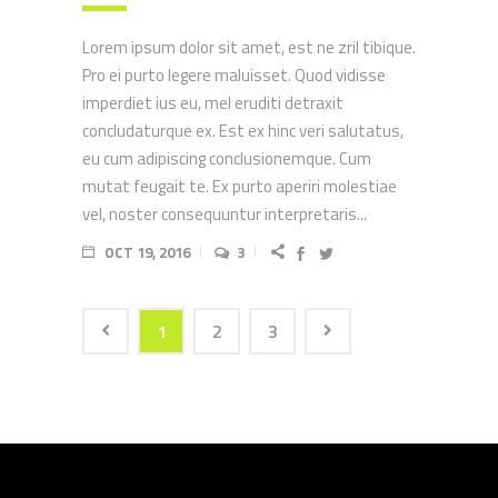
Lorem ipsum dolor sit amet, est ne zril tibique.
Pro ei purto legere maluisset. Quod vidisse
imperdiet ius eu, mel eruditi detraxit
concludaturque ex. Est ex hinc veri salutatus,
eu cum adipiscing conclusionemque. Cum
mutat feugait te. Ex purto aperiri molestiae
vel, noster consequuntur interpretaris...
OCT 19, 2016
3
1
2
3