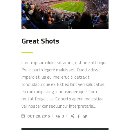
Great Shots
Lorem ipsum dolor sit amet, est ne zril tibique.
Pro ei purto legere maluisset. Quod vidisse
imperdiet ius eu, mel eruditi detraxit
concludaturque ex. Est ex hinc veri salutatus,
eu cum adipiscing conclusionemque. Cum
mutat feugait te. Ex purto aperiri molestiae
vel, noster consequuntur interpretaris...
OCT 28, 2016
3