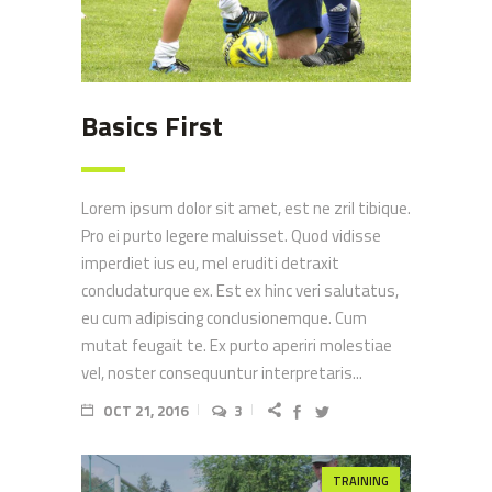
Basics First
Lorem ipsum dolor sit amet, est ne zril tibique.
Pro ei purto legere maluisset. Quod vidisse
imperdiet ius eu, mel eruditi detraxit
concludaturque ex. Est ex hinc veri salutatus,
eu cum adipiscing conclusionemque. Cum
mutat feugait te. Ex purto aperiri molestiae
vel, noster consequuntur interpretaris...
OCT 21, 2016
3
TRAINING