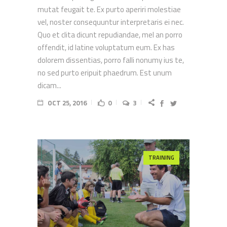
mutat feugait te. Ex purto aperiri molestiae
vel, noster consequuntur interpretaris ei nec.
Quo et clita dicunt repudiandae, mel an porro
offendit, id latine voluptatum eum. Ex has
dolorem dissentias, porro falli nonumy ius te,
no sed purto eripuit phaedrum. Est unum
dicam...
OCT 25, 2016
0
3
TRAINING