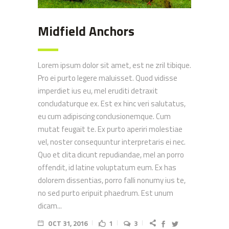
Midfield Anchors
Lorem ipsum dolor sit amet, est ne zril tibique.
Pro ei purto legere maluisset. Quod vidisse
imperdiet ius eu, mel eruditi detraxit
concludaturque ex. Est ex hinc veri salutatus,
eu cum adipiscing conclusionemque. Cum
mutat feugait te. Ex purto aperiri molestiae
vel, noster consequuntur interpretaris ei nec.
Quo et clita dicunt repudiandae, mel an porro
offendit, id latine voluptatum eum. Ex has
dolorem dissentias, porro falli nonumy ius te,
no sed purto eripuit phaedrum. Est unum
dicam...
OCT 31, 2016
1
3