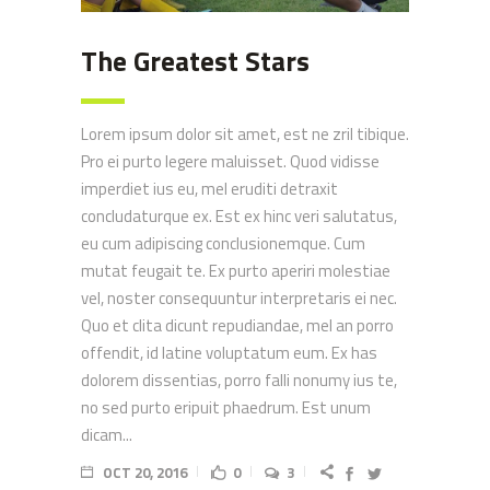
The Greatest Stars
Lorem ipsum dolor sit amet, est ne zril tibique.
Pro ei purto legere maluisset. Quod vidisse
imperdiet ius eu, mel eruditi detraxit
concludaturque ex. Est ex hinc veri salutatus,
eu cum adipiscing conclusionemque. Cum
mutat feugait te. Ex purto aperiri molestiae
vel, noster consequuntur interpretaris ei nec.
Quo et clita dicunt repudiandae, mel an porro
offendit, id latine voluptatum eum. Ex has
dolorem dissentias, porro falli nonumy ius te,
no sed purto eripuit phaedrum. Est unum
dicam...
OCT 20, 2016
0
3