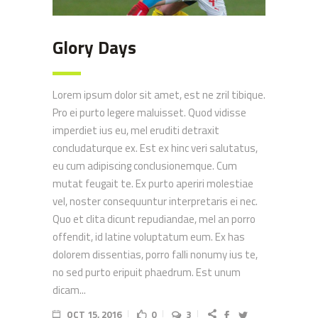
Glory Days
Lorem ipsum dolor sit amet, est ne zril tibique.
Pro ei purto legere maluisset. Quod vidisse
imperdiet ius eu, mel eruditi detraxit
concludaturque ex. Est ex hinc veri salutatus,
eu cum adipiscing conclusionemque. Cum
mutat feugait te. Ex purto aperiri molestiae
vel, noster consequuntur interpretaris ei nec.
Quo et clita dicunt repudiandae, mel an porro
offendit, id latine voluptatum eum. Ex has
dolorem dissentias, porro falli nonumy ius te,
no sed purto eripuit phaedrum. Est unum
dicam...
OCT 15, 2016
0
3