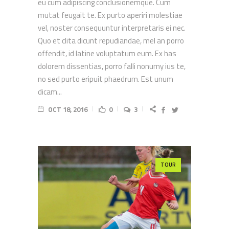
eu cum adipiscing conclusionemque. Cum
mutat feugait te. Ex purto aperiri molestiae
vel, noster consequuntur interpretaris ei nec.
Quo et clita dicunt repudiandae, mel an porro
offendit, id latine voluptatum eum. Ex has
dolorem dissentias, porro falli nonumy ius te,
no sed purto eripuit phaedrum. Est unum
dicam...
OCT 18, 2016
0
3
TOUR