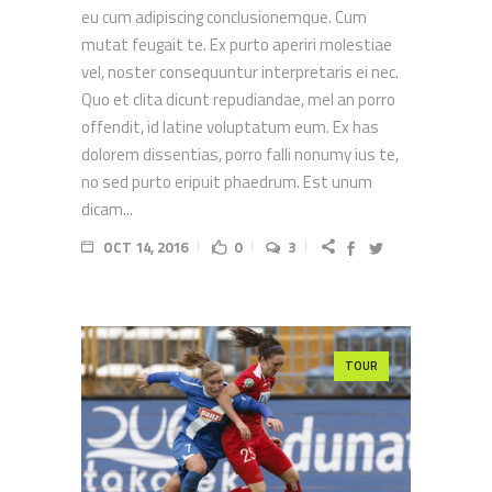
eu cum adipiscing conclusionemque. Cum
mutat feugait te. Ex purto aperiri molestiae
vel, noster consequuntur interpretaris ei nec.
Quo et clita dicunt repudiandae, mel an porro
offendit, id latine voluptatum eum. Ex has
dolorem dissentias, porro falli nonumy ius te,
no sed purto eripuit phaedrum. Est unum
dicam...
OCT 14, 2016
0
3
TOUR