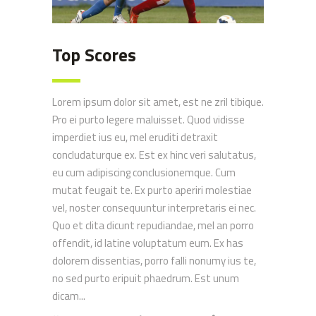
Top Scores
Lorem ipsum dolor sit amet, est ne zril tibique.
Pro ei purto legere maluisset. Quod vidisse
imperdiet ius eu, mel eruditi detraxit
concludaturque ex. Est ex hinc veri salutatus,
eu cum adipiscing conclusionemque. Cum
mutat feugait te. Ex purto aperiri molestiae
vel, noster consequuntur interpretaris ei nec.
Quo et clita dicunt repudiandae, mel an porro
offendit, id latine voluptatum eum. Ex has
dolorem dissentias, porro falli nonumy ius te,
no sed purto eripuit phaedrum. Est unum
dicam...